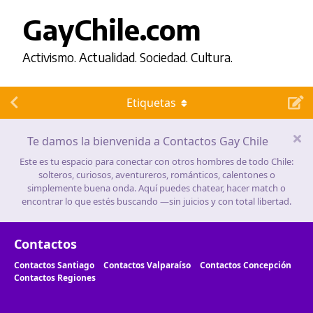
GayChile.com
Activismo. Actualidad. Sociedad. Cultura.
Etiquetas
Te damos la bienvenida a Contactos Gay Chile
Este es tu espacio para conectar con otros hombres de todo Chile:
solteros, curiosos, aventureros, románticos, calentones o
simplemente buena onda. Aquí puedes chatear, hacer match o
encontrar lo que estés buscando —sin juicios y con total libertad.
Contactos
Contactos Santiago
Contactos Valparaíso
Contactos Concepción
Contactos Regiones